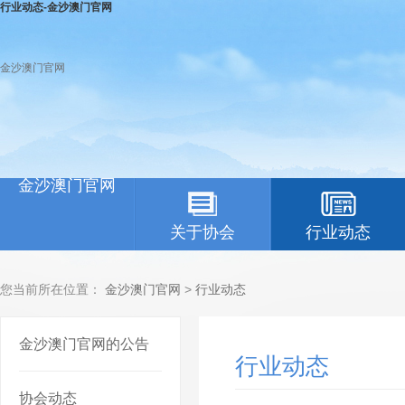
行业动态-金沙澳门官网
金沙澳门官网
金沙澳门官网
关于协会
行业动态
您当前所在位置：
金沙澳门官网
>
行业动态
金沙澳门官网的公告
行业动态
协会动态