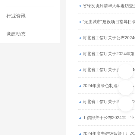
省绿发协到清华大学走访交
行业资讯
“无废城市”建设项目指导目录
党建动态
河北省工信厅关于公布202
河北省工信厅关于2024年
河北省工信厅关于发布202
2024年度绿色制造名单公示
河北省工信厅关于组织申报2
工信部关于公布2024年工
2024年度先进级智能工厂