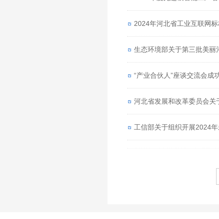
2024年河北省工业互联网
生态环境部关于第三批美丽
“产业合伙人”座谈交流会成
河北省发展和改革委员会关于
工信部关于组织开展2024