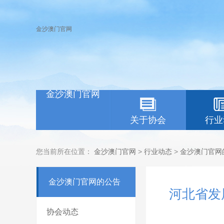
金沙澳门官网
金沙澳门官网
关于协会
行业
您当前所在位置：
金沙澳门官网
>
行业动态
>
金沙澳门官网
金沙澳门官网的公告
河北省发
协会动态