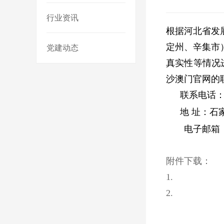
行业资讯
根据河北省发
定州、辛集市
党建动态
真实性等情况进
沙澳门官
联系电话
地 址：石
电子邮箱
附件下载：
1.
2.