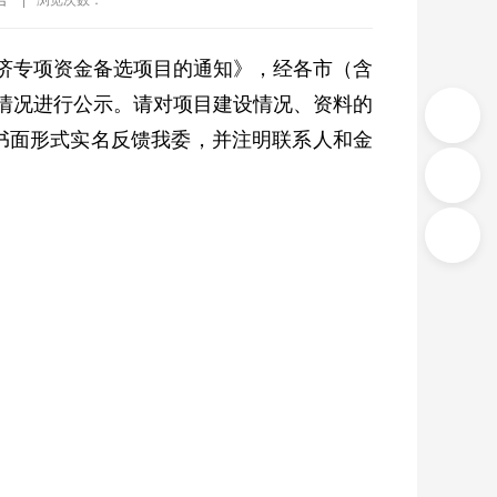
告
|
浏览次数：
经济专项资金备选项目的通知》，经各市（含
关情况进行公示。请对项目建设情况、资料的
前以书面形式实名反馈我委，并注明联系人和金