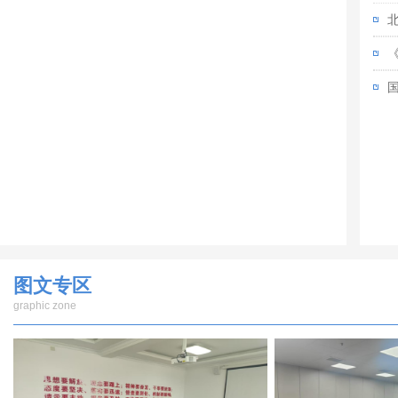
5
煤
图文专区
graphic zone