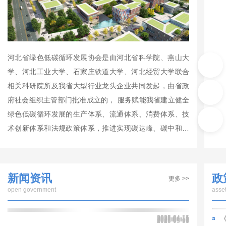
河北省绿色低碳循环发展协会是由河北省科学院、燕山大
学、河北工业大学、石家庄铁道大学、河北经贸大学联合
相关科研院所及我省大型行业龙头企业共同发起，由省政
府社会组织主管部门批准成立的， 服务赋能我省建立健全
绿色低碳循环发展的生产体系、流通体系、消费体系、技
术创新体系和法规政策体系，推进实现碳达峰、碳中和的
跨部门、跨行业、综合性的非营利性社会组织。协会的主
要工作思路是，按照中央和省委省政府关于加快建立健...
新闻资讯
政
更多 >>
open government
asse
2025-04-21
2025-04-15
2025-04-14
2025-04-10
2025-04-10
2025-04-10
2025-04-03
2025-03-31