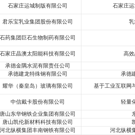
石家庄运城制版有限公司
石家庄运
君乐宝乳业集团股份有限公司
乳
石药集团巨石生物制药有限公司
石家庄晶澳太阳能科技有限公司
高效
承德金隅水泥有限责任公司
承德建龙特殊钢有限公司
承德
耀华（秦皇岛）玻璃有限公司
基于工业互联网
中信戴卡股份有限公司
轻量
唐山东华钢铁企业集团有限公司
唐山凯伦新材料科技有限公司
河北纵横集团丰南钢铁有限公司
河北纵横