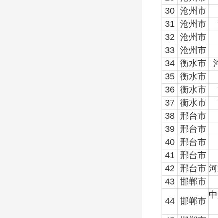
30
沧州市
31
沧州市
32
沧州市
33
沧州市
34
衡水市
35
衡水市
36
衡水市
37
衡水市
38
邢台市
39
邢台市
40
邢台市
41
邢台市
42
邢台市
河
43
邯郸市
中
44
邯郸市