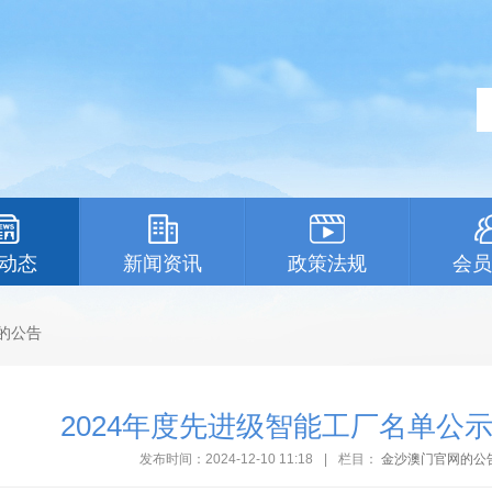
动态
新闻资讯
政策法规
会员
的公告
2024年度先进级智能工厂名单公
发布时间：2024-12-10 11:18
|
栏目：
金沙澳门官网的公