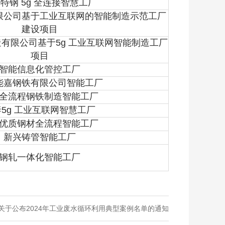
特钢 5g 全连接智慧工厂
限公司基于工业互联网的智能制造示范工厂
建设项目
有限公司基于5g 工业互联网智能制造工厂
项目
智能信息化管控工厂
能嘉钢铁有限公司智能工厂
全流程钢铁制造智能工厂
5g 工业互联网智慧工厂
优质钢材全流程智能工厂
新兴铸管智能工厂
钢轧一体化智能工厂
关于公布2024年工业废水循环利用典型案例名单的通知