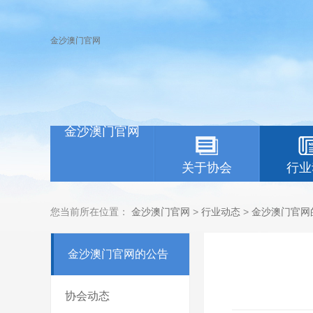
金沙澳门官网
金沙澳门官网
关于协会
行业
您当前所在位置：
金沙澳门官网
>
行业动态
>
金沙澳门官网
金沙澳门官网的公告
协会动态