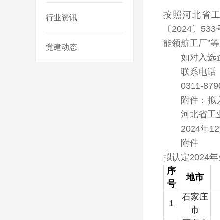
按照河北省工
行业资讯
〔2024〕
能领航工厂”等
党建动态
如对入选企业
联系电话：031
0311-879
附件：拟入选
河北省工业
2024年12
附件
拟认定2024
序
地市
号
石家庄
1
市