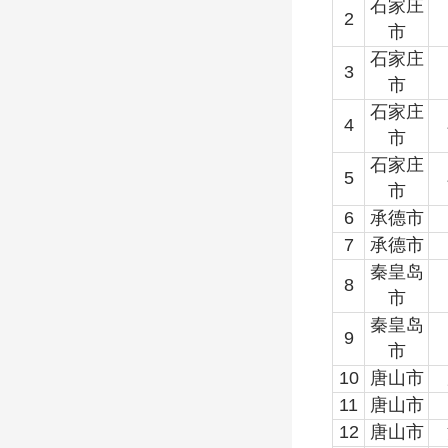
石家庄
2
市
石家庄
3
市
石家庄
4
市
石家庄
5
市
6
承德市
7
承德市
秦皇岛
8
市
秦皇岛
9
市
10
唐山市
11
唐山市
12
唐山市