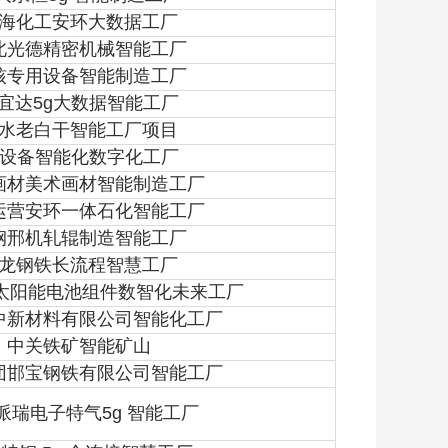
海化工安环大数据工厂
北光德精密机械智能工厂
核专用设备智能制造工厂
宜达5g大数据智能工厂
水老白干智能工厂项目
g设备智能化数字化工厂
画材美术画材智能制造工厂
运营安环一体石化智能工厂
钢邢机轧辊制造智能工厂
龙钢铁长流程智慧工厂
w太阳能电池组件数智化未来工厂
中新材料有限公司智能化工厂
中关铁矿智能矿山
团邯宝钢铁有限公司智能工厂
派瑞电子特气5g 智能工厂