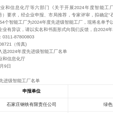
业和信息化厅等六部门《关于开展2024年度智能工
533号）要求，经企业申报、市局推荐，专家评审，拟确定
54个智能工厂为2024年度先进级智能工厂，现将名单予
有异议，请以实名和书面形式向我们反馈，自2024年1
1-87800803
08721（传真)
2024年度先进级智能工厂名单
和信息化厅
月9日
年先进级智能工厂名单
申报单位
石家庄钢铁有限责任公司
绿色