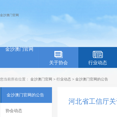
金沙澳门官网
金沙澳门官网
关于协会
行业动态
您当前所在位置：
金沙澳门官网
>
行业动态
>
金沙澳门官网的公告
金沙澳门官网的公告
河北省工信厅关
协会动态