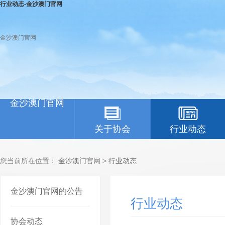
行业动态-金沙澳门官网
金沙澳门官网
金沙澳门官网
关于协会
行业动态
您当前所在位置：
金沙澳门官网
>
行业动态
金沙澳门官网的公告
行业动态
协会动态