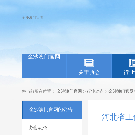
金沙澳门官网
金沙澳门官网
关于协会
行业
您当前所在位置：
金沙澳门官网
>
行业动态
>
金沙澳门官网
金沙澳门官网的公告
河北省工
协会动态