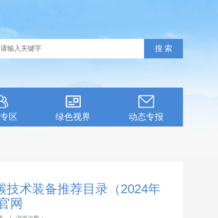
专区
绿色视界
动态专报
技术装备推荐目录（2024年
官网