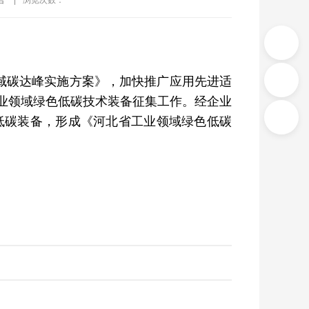
告
|
浏览次数：
域碳达峰实施方案》，加快推广应用先进适
业领域绿色低碳技术装备征集工作。经企业
色低碳装备，形成《河北省工业领域绿色低碳