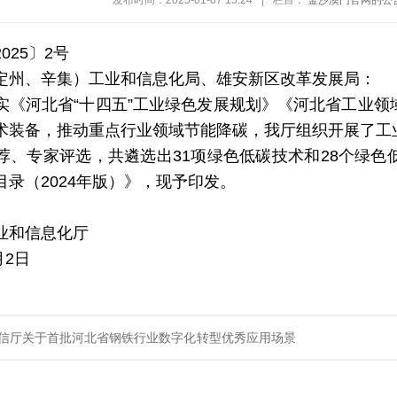
发布时间：2025-01-07 15:24
|
栏目：
金沙澳门官网的公
025〕2号
、辛集）工业和信息化局、雄安新区改革发展局：
河北省“十四五”工业绿色发展规划》《河北省工业领
术装备，推动重点行业领域节能降碳，我厅组织开展了工
荐、专家评选，共遴选出31项绿色低碳技术和28个绿
目录（2024年版）》，现予印发。
和信息化厅
月2日
信厅关于首批河北省钢铁行业数字化转型优秀应用场景