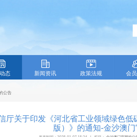
动态
新闻资讯
政策法规
会员
的公告
信厅关于印发《河北省工业领域绿色低碳
版）》的通知-金沙澳门