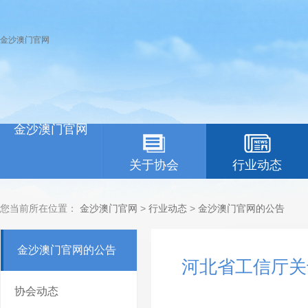
金沙澳门官网
金沙澳门官网
关于协会
行业动态
您当前所在位置：
金沙澳门官网
>
行业动态
>
金沙澳门官网的公告
金沙澳门官网的公告
河北省工信厅关
协会动态