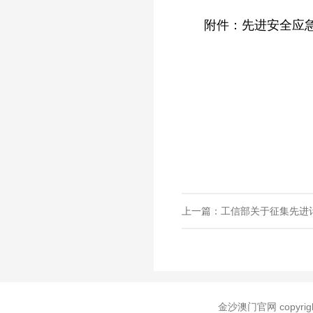
附件：先进安全应急
上一篇：工信部关于征集先进
金沙澳门官网 copyr