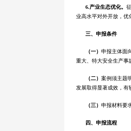
6.产业生态优化。
业高水平对外开放，优
三、申报条件
（一）
申报主体面
重大、特大安全生产事
（二）
案例须主题
发展取得显著成效，有
（三）
申报材料要求
四、申报流程