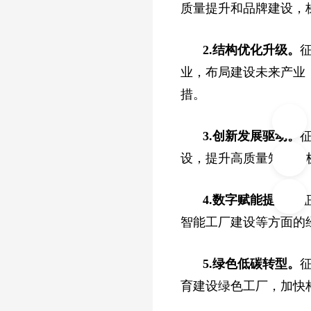
质量提升和品牌建设，
2.结构优化升级。
业，布局建设未来产业
措。
3.创新发展驱动。
设，提升高质量知识产
4.数字赋能提质。
智能工厂建设等方面的
5.绿色低碳转型。
育建设绿色工厂，加快