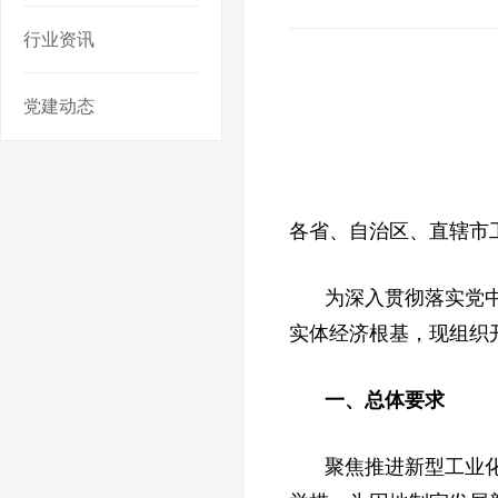
行业资讯
党建动态
各省、自治区、直辖市
为深入贯彻落实党
实体经济根基，现组织
一、总体要求
聚焦推进新型工业