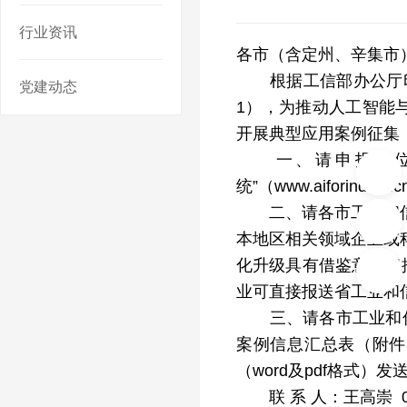
行业资讯
各市（含定州、辛集市
根据工信部办公厅印
党建动态
1），为推动人工智能
开展典型应用案例征集
一、请申报单位按
统”（www.aifori
二、请各市工业和信息
本地区相关领域企业或
化升级具有借鉴意义和
业可直接报送省工业和
三、请各市工业和信息
案例信息汇总表（附件
（word及pdf格式）发
联 系 人：王高崇 0311