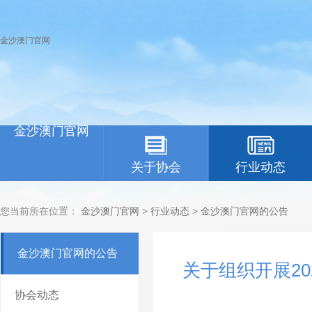
金沙澳门官网
金沙澳门官网
关于协会
行业动态
您当前所在位置：
金沙澳门官网
>
行业动态
>
金沙澳门官网的公告
金沙澳门官网的公告
关于组织开展2
协会动态