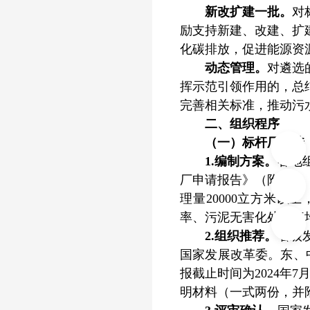
新改扩建一批。
对
励支持新建、改建、扩
化碳排放，促进能源资
动态管理。
对遴选
挥示范引领作用的，总
完善相关标准，推动污
二、组织程序
（一）标杆厂遴选
1.编制方案。
各地
厂申请报告》（附件1
理量20000立方米以
率、污泥无害化处置率均
2.组织推荐。
省级
国家发展改革委。东、
报截止时间为2024年
明材料（一式两份，并