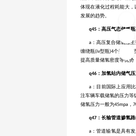
体现在液化过程耗能大，
发展的趋势。
q
45
：高压气态储氢瓶
a：高压复合储氢罐主要
缠绕瓶(iv型瓶)4个类
提高质量储氢密度等优势，i
q
46
：加氢站内储气压
a：目前国际上应用比
注车辆车载储氢的压力等级
储氢压力一般为45mpa，
q
47
：长输管道掺氢路
a：管道输氢是具有