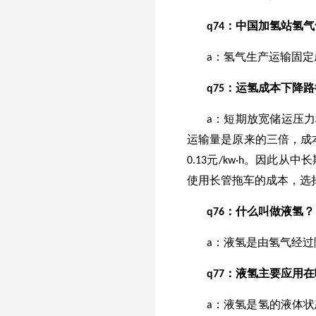
q
74
：中国加氢站氢气
a：氢气生产运输固定
q
75
：运氢成本下降路
a：短期放宽储运压力
运输量是原来的三倍，成
0.13元/kw·h。因
使用长管拖车的成本，选择
q
76
：什么叫做液氢？
a：液氢是由氢气经
q
77
：液氢主要应用在
a：液氢是氢的液体