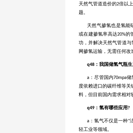
天然气管道造价的2倍以
题。
天然气掺氢也是氢能
或在建掺氢率高达20%
功，并解决天然气管道与
网掺氢运输，无需任何改
q
48
：我国储氢气瓶生
a：尽管国内70mp
度依赖进口的碳纤维等关键
料，但目前国内需求相对
q
49
：氢有哪些应用?
a：氢气不仅是一种
轻工业等领域。