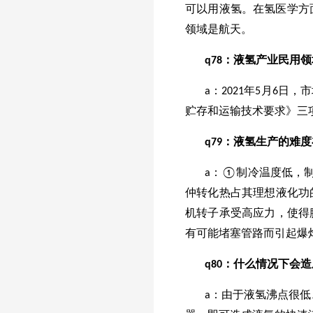
可以用液氢。在氢医学方
领域是航天。
q
78
：液氢产业民用领
a：2021年5月6
贮存和运输技术要求》三项
q
79
：液氢生产的难度
a：①制冷温度低，
仲转化热占其理想液化功
机转子承受高应力，使得
有可能堵塞管路而引起爆
q
80
：什么情况下会造
a：由于液氢沸点很低