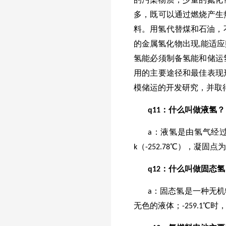
的污染物质，少量的氮化
多，既可以通过燃烧产生
料。用氢代替煤和石油，
的金属氢化物出现,能适
氢能必须制备氢能和储运
用的主要途径和最佳表现
模储运的开发研究，并取
q
11
：什么叫做液氢？
a：液氢是由氢气经
k（-252.78℃），凝固点为13
q
12
：什么叫做固态氢
a：固态氢是一种无机
无色的液体；-259.1℃