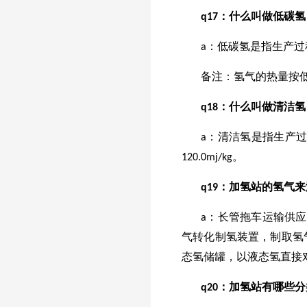
q
17
：什么叫做低碳氢
a：低碳氢是指生产过程
备注：氢气的热量按低热值
q
18
：什么叫做清洁氢
a：清洁氢是指生产过程
120.0mj/kg。
q
19
：加氢站的氢气来
a：长管拖车运输供应
气转化制氢装置，制取氢
态氢储罐，以液态氢直接
q
20
：加氢站有哪些分