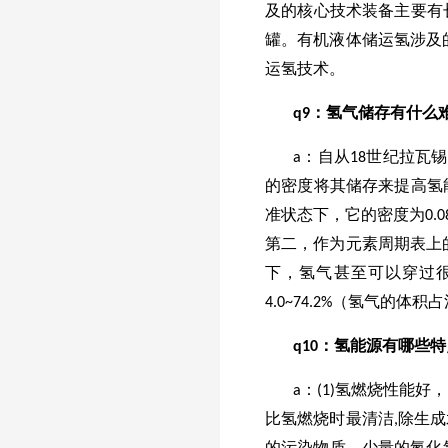
及的核心技术装备主要有
罐。有机液体储运氢涉及
运氢技术。
q9：氢气储存有什么
a：自从18世纪拉瓦
的密度将其储存来提高氢
准状态下，它的密度为0.0
第二，作为元素周期表上
下，氢气甚至可以穿过
4.0~74.2%（氢气的体
q
10
：氢能源有哪些特
a：(1)氢燃烧性能
比氢燃烧时最清洁,除生