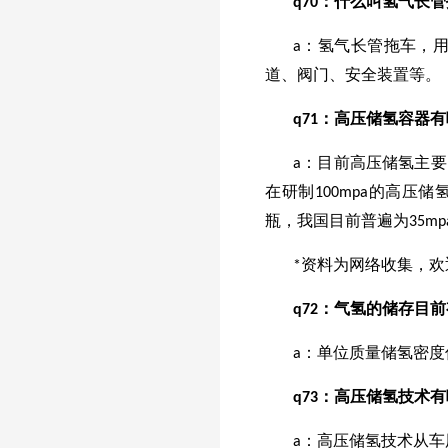
q
70
：什么叫氢气长管
a：氢气长管拖车，
道、阀门、安全装置等。
q
71
：高压储氢容器有
a：目前高压储氢主要
在研制100mpa的高压
瓶，我国目前普遍为35mp
*资料为网络收集，欢
q
72
：气氢的储存目前
a：单位质量储氢密
q
73
：高压储氢技术有
a：高压储氢技术从