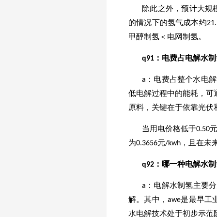
除此之外，预计大规模的
的情况下的氢气成本约21
甲醇制氢＜电网制氢。
q
91
：电费占电解水制
a：电费占整个水电
低电解过程中的能耗，可通
原料，关键在于依靠光伏和风
当用电价格低于0.50
为0.3656元/kwh，且
q
92
：哪一种电解水制
a：电解水制氢主要分
解。其中，awe是最早工
水电解技术处于初步示范