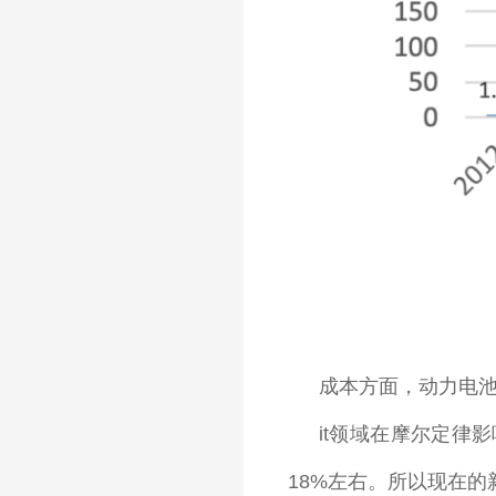
成本方面，动力电
it领域在摩尔定律
18%左右。所以现在