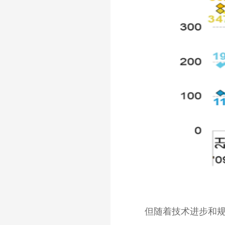
但随着技术进步和