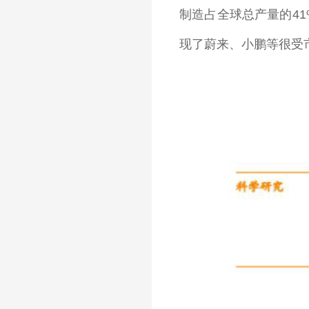
制造占全球总产量的4
现了蔚来、小鹏等很受