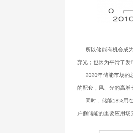
所以储能有机会成
弃光；也因为平滑了发
2020年储能市场的
的配套，风、光的高增
同时，储能18%
户侧储能的重要应用场