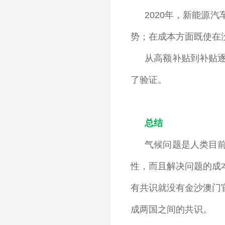
2020年，新能源
势；在成本方面既使在
从高额补贴到补贴
了验证。
总结
气候问题是人类目
性，而且解决问题的成
有共识就没有金沙澳门
成两国之间的共识。