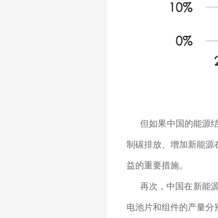
但如果中国的能源
制碳排放、增加新能源
益的重要措施。
再次，中国在新能源
电池片和组件的产量分别