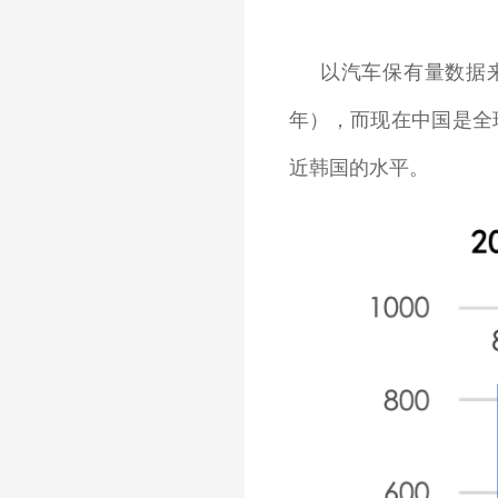
以汽车保有量数据来
年），而现在中国是全
近韩国的水平。