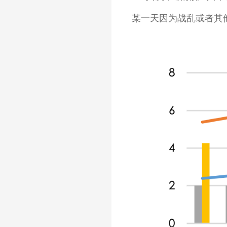
某一天因为战乱或者其