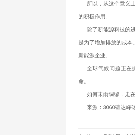
所以，从这个意义
的积极作用。
除了新能源科技的
是为了增加排放的成本
新能源企业。
全球气候问题正在
命。
如何未雨绸缪，走
来源：3060碳达峰