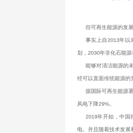
但可再生能源的发
事实上自2013
划，2030年非化石能
能够对清洁能源的
经可以直面传统能源的
据国际可再生能源署
风电下降29%。
2019年开始，
电。并且随着技术发展