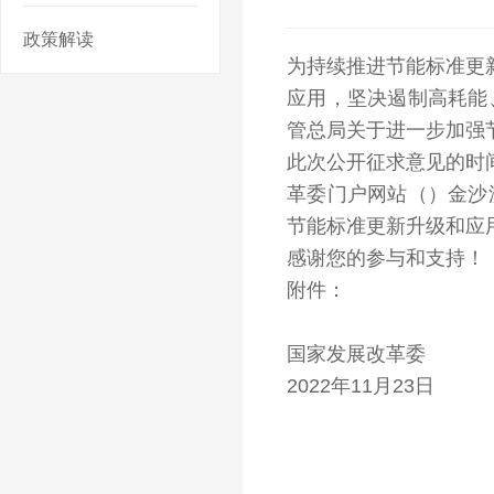
政策解读
为持续推进节能标准更
应用，坚决遏制高耗能
管总局关于进一步加强
此次公开征求意见的时间
革委门户网站（
）金沙
节能标准更新升级和应
感谢您的参与和支持！
附件：
国家发展改革委
2022年11月23日