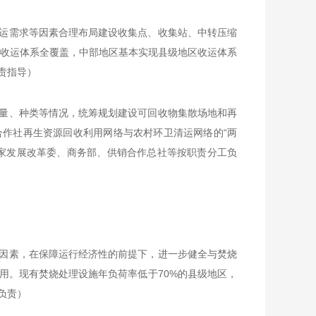
运需求等因素合理布局建设收集点、收集站、中转压缩
区收运体系全覆盖，中部地区基本实现县级地区收运体系
责指导）
量、种类等情况，统筹规划建设可回收物集散场地和再
作社再生资源回收利用网络与农村环卫清运网络的“两
家发展改革委、商务部、供销合作总社等按职责分工负
因素，在保障运行经济性的前提下，进一步健全与焚烧
用。现有焚烧处理设施年负荷率低于70%的县级地区，
负责）