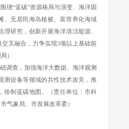
，围绕
“
蓝碳
”
资源格局与演变、海洋固
滩、无居民海岛植被、富营养化海域
机理研究，创新开展海洋清洁能源、
科交叉融合，力争实现3项以上基础前
划局
）
础调查，加强
海洋大数据、
海洋观测
观测设备
等领域的共性技术攻关，推
，绘制蓝碳地图
。
（责任单位：
市
科
、
市
气象局、
市
发展改革委）