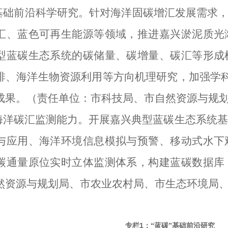
基础前沿科学研究。
针对海洋固碳增汇发展需求
汇、蓝色可再生能
源等领域，推进嘉兴淤泥质光
型蓝碳生态系统的碳储量、碳增量、碳汇等形成
排、海洋生物资源利用等方向机理研究，加强学
成果
。
（责任单位：
市
科技
局
、
市自然资源与规
海洋碳汇监测能力。
开展嘉兴典型蓝碳生态系统基
与应用、海洋环境信息模拟与预警、移动式水下
碳通量原位实时立体监测体系，构建蓝碳数据库
然资源与规划局
、
市
农业农村
局
、
市
生态环境
局
1
“
”
专栏
：
蓝碳
基础前沿研究