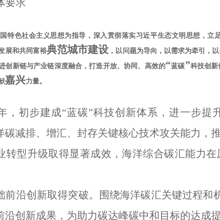
体要求
中国特色社会主义思想为指导，深入贯彻落实习近平生态文明思想，立
典范城市建设
发展
和共同富裕
，
以问题为导向，以需求为牵引，以
“
”
进创新链与产业链深度融合，打造开放、协同、高效的
蓝碳
科技创新
嘉兴
献
力量。
25年，初步建成“蓝碳”科技创新体系，进一步
洋碳减排、增汇、封存关键核心技
术攻关能力，
业转型升级取得显著成效，海洋综合碳汇能力在
础前沿创
新取得突破。围绕海洋碳汇关键过程和
前沿创新
成果，为助力
碳达峰碳中和
目标的达成