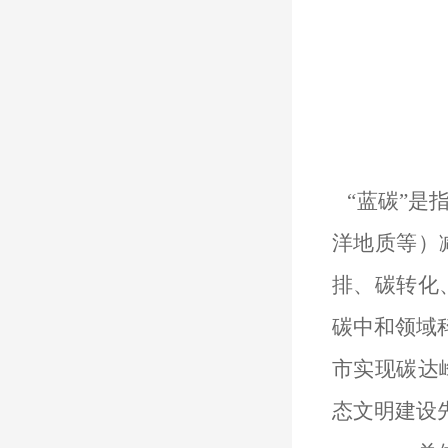
“
蓝碳
”
是
洋地质等）
排、碳转化
碳中和领域
市
实现碳达
态文明建设