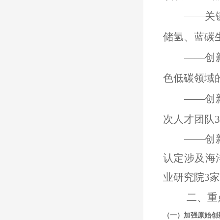
——关
储氢、蓝碳
——创
色低碳
领域
——创
次人才团队
——创
认定涉及
海
业研究院3
二、重
（一）加强原始创