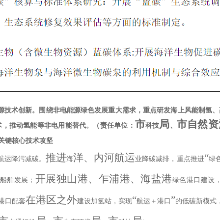
源技术创新。
围绕非电能源绿色发展重大需求，重点研发海上风能制氢、
市
局
市自然资
术，推动氢能等非电用能替代。
（责任单位：
科技
、
关键核心技术攻坚
推进
洋、内河航运
“
航运降污减碳。
海
业降碳减排，重点推进
绿
开展独山港、乍浦港、海盐港
船舶发展；
绿色港口建设
在港区之外
“
”
港口配套
建设加氢站，实现
航运＋港口
的低碳新模式