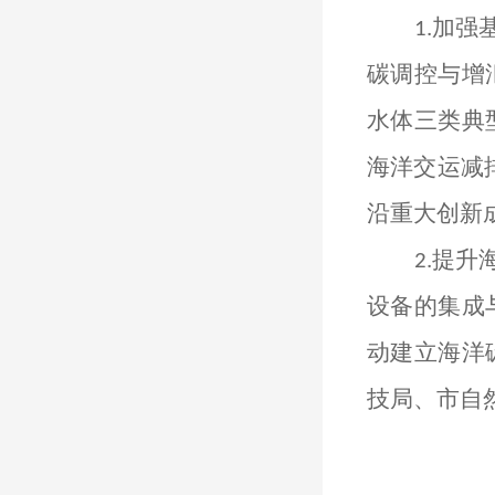
加强
1.
碳调控与增
水体三类典
海洋交运减
沿重大
创新
提升
2.
设备的集成
动建立海洋
技
局
、
市自