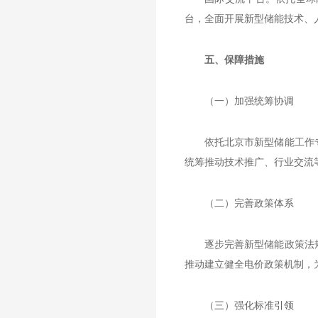
台，全面开展新型储能技术、
五、保障措施
（一）加强统筹协调
依托北京市新型储能工作
统筹推动技术推广、行业交流
（二）完善政策体系
逐步完善新型储能政策法
推动建立健全电价政策机制，
（三）强化标准引领