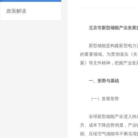
政策解读
北京市新型储能产业发展实
新型储能是构建新型电力
的重要领域。为贯彻落实《关
案》等文件精神，把握产业发
一、形势与基础
（一）发展形势
全球新型储能产业进入快
升、成本下降趋势明显，产业
能、压缩空气储能等不断实现技