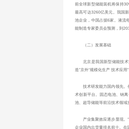
前全球新型储能装机将保持30%
最高可达3260亿美元。我
池企业，中国占据6家。液流
能制造专家委员会预测，到20
（二）发展基础
北京是我国新型储能技术
造”京外“规模化生产 技术应用
技术研发能力国内领先。
术创新平台。固态电池、钠离
池、超导储能等前沿技术领域
产业集聚效应逐步显现。
企业国内出货量排名前十。在