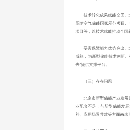
技术转化成果赋能全国。
压缩空气储能国家示范项目、
项目等，以技术赋能推动全国
要素保障能力优势突出。
成熟，为新型储能技术创新、
去”提供支撑平台。
（三）存在问题
北京市新型储能产业发展
业配套不足；与新型储能发展
补、应用场景共建等方面尚未