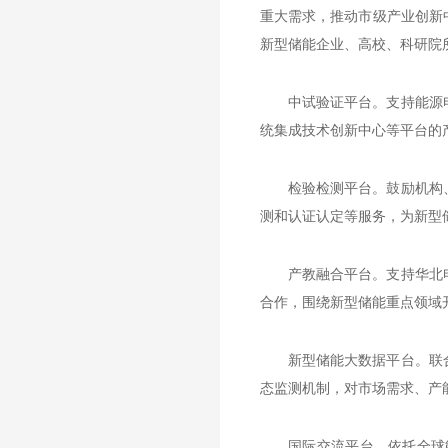
重大需求，推动市级产业创新
新型储能企业、高校、科研院
中试验证平台。支持能源
统集成技术创新中心等平台的
检验检测平台。鼓励机构
测和认证认定等服务，为新型
产教融合平台。支持华北
合作，围绕新型储能重点领域
新型储能大数据平台。联
态监测机制，对市场需求、产
国际交流平台。依托全球