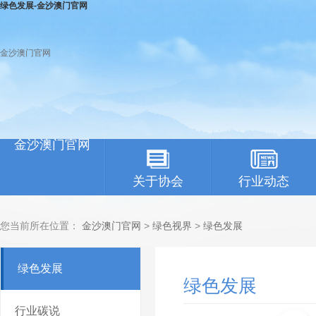
绿色发展-金沙澳门官网
金沙澳门官网
金沙澳门官网
关于协会
行业动态
您当前所在位置：
金沙澳门官网
>
绿色视界
>
绿色发展
绿色发展
绿色发展
行业碳说