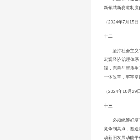
新领域新赛道制度
（2024年7月
十二
坚持社会主义市
宏观经济治理体系
端，完善与新质生
一体改革，牢牢掌
（2024年10
十三
必须统筹好培育
竞争制高点，塑造
动新旧发展动能平