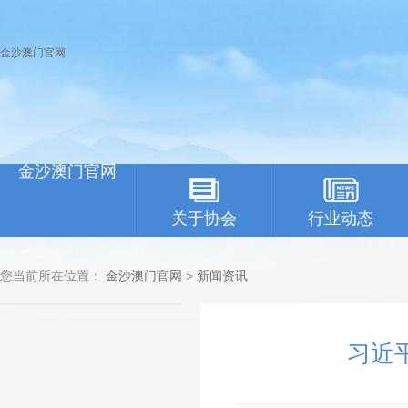
金沙澳门官网
金沙澳门官网
关于协会
行业动态
您当前所在位置：
金沙澳门官网
>
新闻资讯
习近