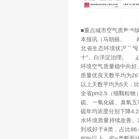
■重点城市空气质量连续
本报讯（马朝丽、林靖晗
北省生态环境状况公报
十”、白洋淀治理保护
环境空气质量稳中向好。2
质量优良天数平均为267
以上天数平均为5天，比2
全省pm2.5（细颗粒物
硫、一氧化碳、臭氧五
硫年均浓度分别下降4.2
水环境质量持续改善。2
到或好于ⅲ类，占比86
80%以上，劣ⅴ类断