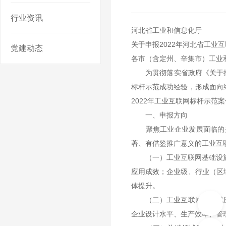
行业资讯
河北省工业和信息化厅
关于申报2022年河北省工业
党建动态
各市（含定州、辛集市）工业
为贯彻落实省政府《关于推动
标杆示范成功经验，形成面向
2022年工业互联网标杆示范
一、申报方向
聚焦工业企业发展面临的关
著、有借鉴推广意义的工业互
（一）工业互联网基础设施。
应用成效；企业级、行业（区
体提升。
（二）工业互联网新模式应
企业设计水平、生产效率、管