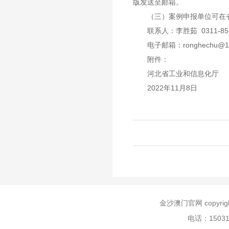
版发送至邮箱。
（三）案例申报单位可在省工业和
联系人：李胜茹 0311-858
电子邮箱：
ronghechu@1
附件：
河北省工业和信息化厅
2022年11月8日
金沙澳门官网 copyr
电话：150