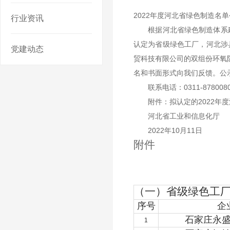
2022年度河北省绿色制造名
行业资讯
根据河北省绿色制造体系建设
认定为省级绿色工厂，河北涉
党建动态
贸科技有限公司的双组份环氧
名和书面形式向我们反馈。公示期2
联系电话：0311-8780080
附件：拟认定的2022年度
河北省工业和信息化厅
2022年10月11日
附件
（一）省级绿色工
序号
企
石家庄永
1