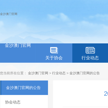
金沙澳门官网
金沙澳门官网
关于协会
行业动态
您当前所在位置：
金沙澳门官网
>
行业动态
>
金沙澳门官网的公告
金沙澳门官网的公告
协会动态