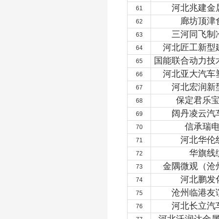
河北兆建金
61
廊坊顶津
62
三河同飞制
63
河北匠工新型
64
国能联合动力技
65
河北亚大汽车
66
河北宏润新
67
保定君乐
68
阔丹凌云汽
69
信承瑞
70
河北华伦
71
华旗线
72
金隅微观（沧
73
河北鹏发
74
沧州临港友
75
河北长立汽
76