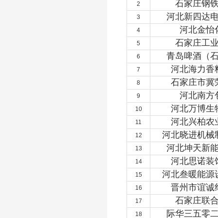
石家庄钢
2
河北新四达
3
河北金怡
4
石家庄工
5
青岛啤酒（
6
河北海力香
7
石家庄市冀
8
河北南方
9
河北万博生
10
河北兴柏农
11
河北晓进机械
12
河北坤天新
13
河北思诺装
14
河北叁暖能源
15
晋州市谊诚
16
石家庄联
17
际华三五零
18