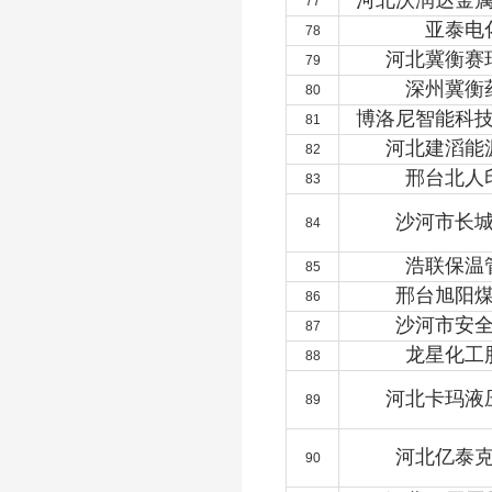
河北沃润达金
77
亚泰电
78
河北冀衡赛
79
深州冀衡
80
博洛尼智能科
81
河北建滔能
82
邢台北人
83
沙河市长
84
浩联保温
85
邢台旭阳
86
沙河市安
87
龙星化工
88
河北卡玛液
89
河北亿泰
90