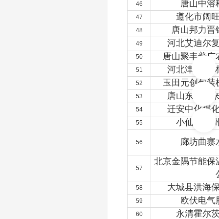
唐山中溶
46
遵化市阔
47
唐山邦力晋
48
河北艾迪尔
49
唐山聚丰普广
50
河北津西新
51
玉田元创包装
52
唐山东方自
53
迁安中化煤
54
小仙炖霸
55
廊坊曲寨
56
北京金隅节能保
57
大城县洪海
58
欧伏电气
59
永清霍尔
60