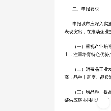
二、申报要求
申报城市应深入实
表现突出，在推动企业
（一）重视产业培
出，注重培育特色优势
（二）消费品工业
高，品种丰富度、品质
（三）增品种、提
链供应链协同能力较强