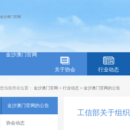
金沙澳门官网
金沙澳门官网
关于协会
行业动态
您当前所在位置：
金沙澳门官网
>
行业动态
>
金沙澳门官网的公告
金沙澳门官网的公告
工信部关于组织
协会动态