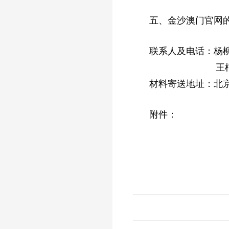
五、金沙澳门官网
联系人及电话：杨柳青 0
王柯懿 010-8855
材料寄送地址：北京
附件：