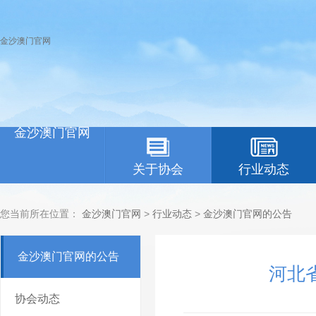
金沙澳门官网
金沙澳门官网
关于协会
行业动态
您当前所在位置：
金沙澳门官网
>
行业动态
>
金沙澳门官网的公告
金沙澳门官网的公告
河北
协会动态