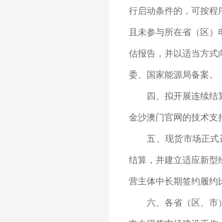
行启动条件的，可按程
且未参与所在省（区）
估报告，并以适当方式
委、国家能源局备案。
四、拟开展连续结算试
金沙澳门官网的技术支
五、现货市场正式运行
结算，并建立适应新型
营主体中长期签约履约
六、各省（区、市）现