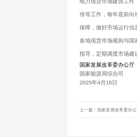
电力现货市场建设工作
传等工作，每年底前向
保障，做好市场运行信
各地现货市场规则与国
指导，定期调度市场建
国家发展改革委办公厅
国家能源局综合司
2025年4月16日
上一篇：国家发展改革委办公
清单 （第二批）》的通知