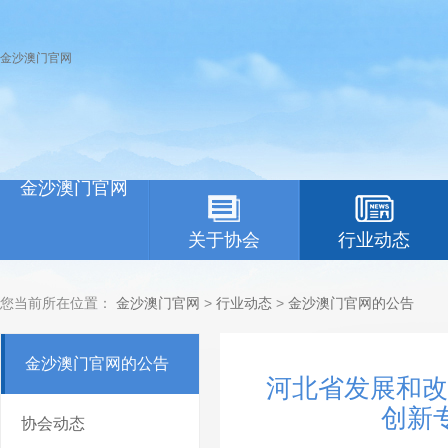
金沙澳门官网
金沙澳门官网
关于协会
行业动态
您当前所在位置：
金沙澳门官网
>
行业动态
>
金沙澳门官网的公告
金沙澳门官网的公告
河北省发展和改
创新
协会动态