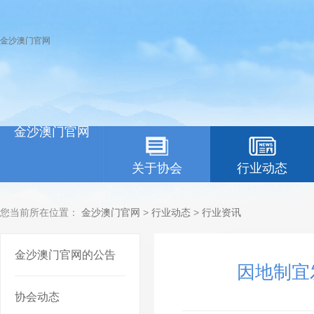
金沙澳门官网
金沙澳门官网
关于协会
行业动态
您当前所在位置：
金沙澳门官网
>
行业动态
>
行业资讯
金沙澳门官网的公告
因地制宜
协会动态