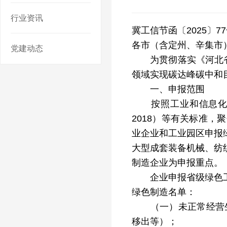
行业资讯
冀工信节函〔2025〕7
各市（含定州、辛集市
党建动态
为贯彻落实《河北省“
领域实现碳达峰碳中和
一、申报范围
按照工业和信息化部办
2018）等有关标准
业企业和工业园区申报
大型成套装备机械、纺
制造企业为申报重点。
企业申报省级绿色工厂
绿色制造名单：
（一）未正常经营生产
移出等）；