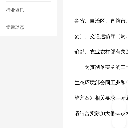
行业资讯
各省、自治区、直辖市
党建动态
委）、交通运输厅（局
输部、农业农村部有关
为贯彻落实党的二十大
生态环境部会同工业和
施方案》相关要求，开
请结合实际加大低碳技