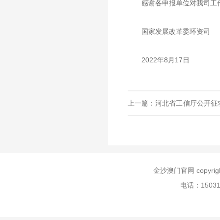
感谢各申报单位对我司工
国家发展改革委环资司
2022年8月17日
上一篇：河北省工信厅公开征
范指导目录》的意见
金沙澳门官网 copyr
电话：150