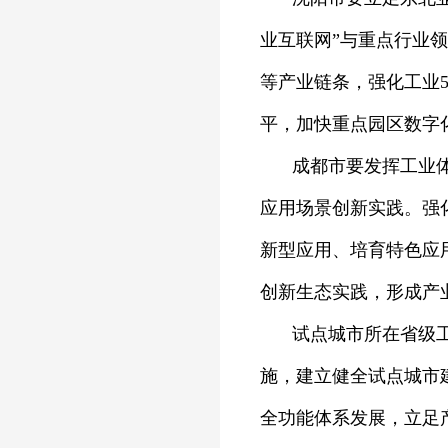
业互联网”与重点行业
等产业链条，强化工业5
平，加快重点园区数字化
成都市要发挥工业体
应用场景创新实践。强化
新型应用、培育特色应用
创新生态实践，形成产
试点城市所在省级
施，建立健全试点城市
全功能体系发展，立足