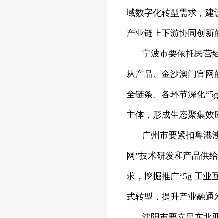
域数字化转型需求，建设
产业链上下游协同创新的
宁波市要依托民营经
从产品、金沙澳门官网
全链条、各环节深化“5
主体，形成生态聚集效应
广州市要紧扣粤港澳
网”技术研发和产品供
求，挖掘推广“5g 工
式转型，提升产业融通发
沈阳市要立足东北亚