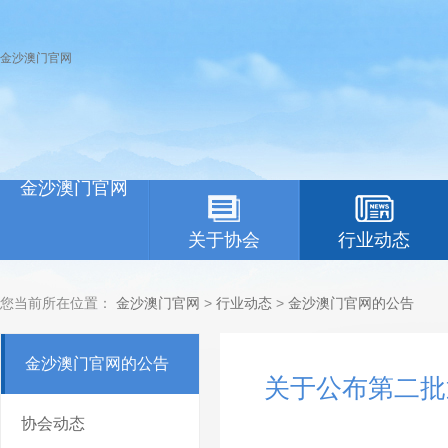
金沙澳门官网
金沙澳门官网
关于协会
行业动态
您当前所在位置：
金沙澳门官网
>
行业动态
>
金沙澳门官网的公告
金沙澳门官网的公告
关于公布第二批
协会动态