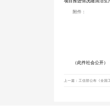
项目推进情况随清洁生
附件：
（此件社会公开）
上一篇：工信部公布《全国工
年）》