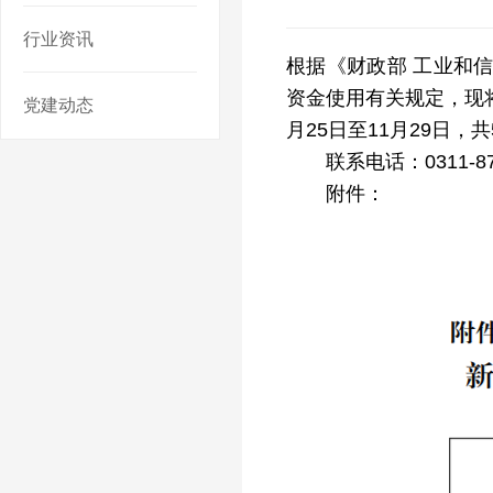
行业资讯
根据《财政部 工业和信
资金使用有关规定，现将
党建动态
月25日至11月29日
联系电话：0311-878
附件：