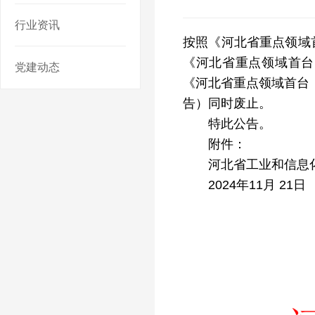
行业资讯
按照《河北省重点领域首
《河北省重点领域首台
党建动态
《河北省重点领域首台（
告）同时废止。
特此公告。
附件：
河北省工业和信息
2024年11月 21日