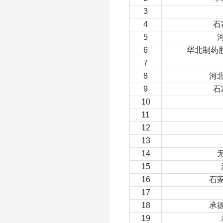
3
4
石
5
6
华北制药
7
8
河
9
石
10
11
12
13
14
15
16
石
17
18
承
19