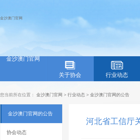
金沙澳门官网
金沙澳门官网
关于协会
行业动态
您当前所在位置：
金沙澳门官网
>
行业动态
>
金沙澳门官网的公告
金沙澳门官网的公告
河北省工信厅关
协会动态