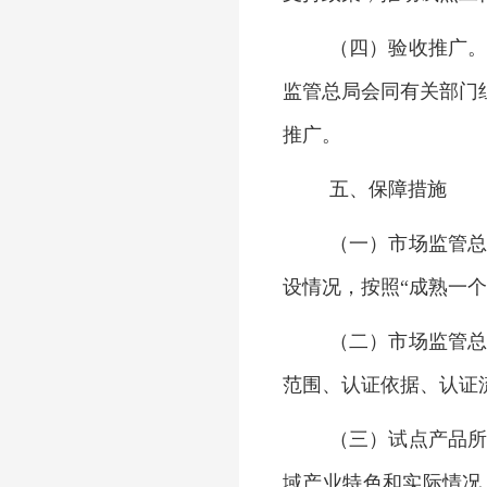
（四）验收推广
监管总局会同有关部门
推广。
五、保障措施
（一）市场监管
设情况，按照“成熟一
（二）市场监管
范围、认证依据、认证
（三）试点产品
域产业特色和实际情况