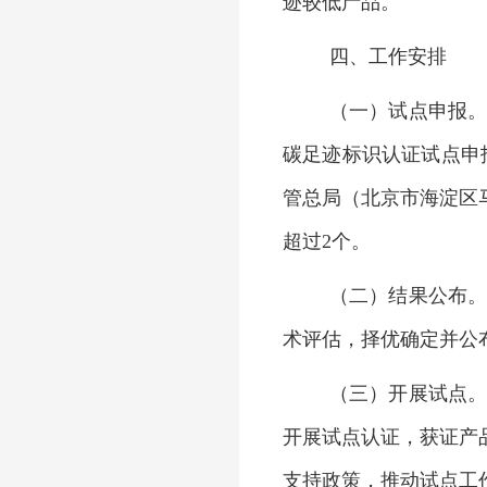
迹较低产品。
四、工作安排
（一）试点申报
碳足迹标识认证试点申报
管总局（北京市海淀区
超过2个。
（二）结果公布
术评估，择优确定并公
（三）开展试点
开展试点认证，获证产
支持政策，推动试点工