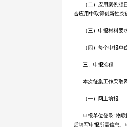
（二）应用案例须
合应用中取得创新性突
（三）申报材料要
（四）每个申报单
三、申报流程
本次征集工作采取
（一）网上填报
申报单位登录“物联网
后填写申报所需信息。申