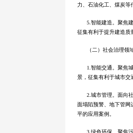
力、石油化工、煤炭等
5.智能建造。聚焦
征集有利于提升建造质
（二）社会治理领
1.智能交通。聚
景，征集有利于城市交
2.城市管理。面
面塌陷预警、地下管网
平的应用案例。
3.绿色环保。聚