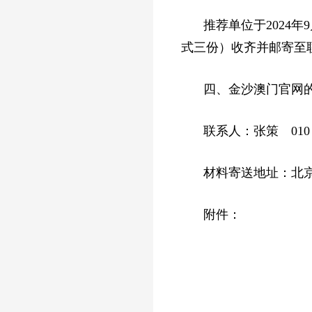
推荐单位于2024
式三份）收齐并邮寄至
四、金沙澳门官网
联系人：张策 010－6
材料寄送地址：北京
附件：