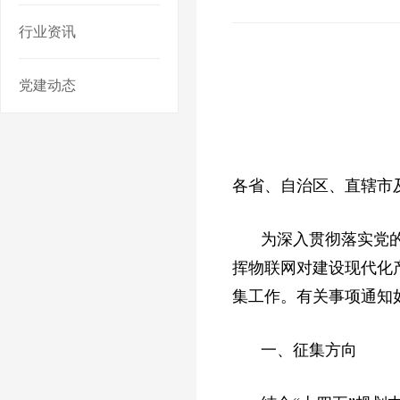
行业资讯
党建动态
各省、自治区、直辖市
为深入贯彻落实党
挥物联网对建设现代化
集工作。有关事项通知
一、征集方向