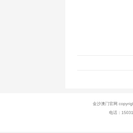
金沙澳门官网 copyr
电话：150