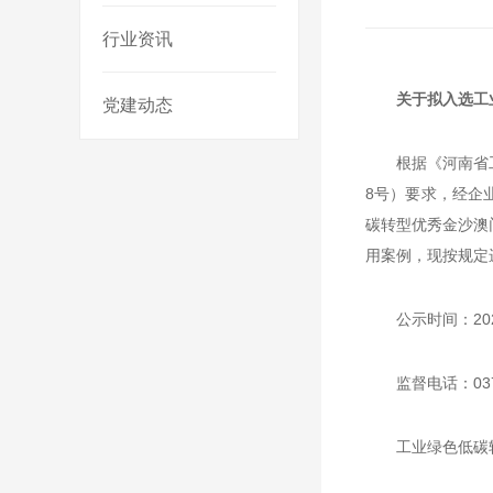
行业资讯
关于拟入选工
党建动态
根据《河南省
8号）要求，经企
碳转型优秀金沙澳
用案例，现按规定
公示时间：20
监督电话：0371
工业绿色低碳