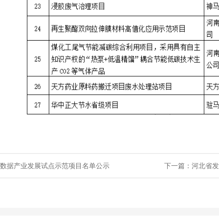
年大数据产业发展试点示范项目名单公示
下一篇：河北省发