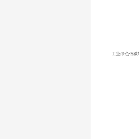
工业绿色低碳