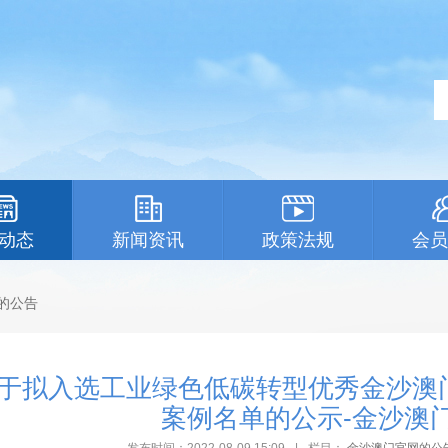
动态
新闻资讯
政策法规
会员
的公告
于拟入选工业绿色低碳转型优秀金沙澳
案例名单的公示-金沙澳