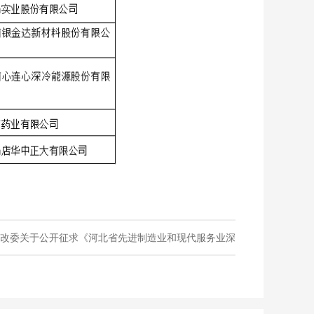
改委关于公开征求《河北省先进制造业和现代服务业深
度融合发展试点管理办法》意见的通告