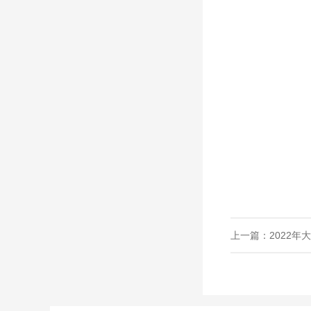
上一篇：2022