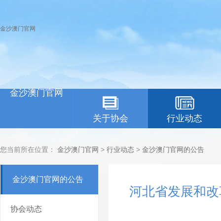
金沙澳门官网
金沙澳门官网
关于协会
行业动态
您当前所在位置：
金沙澳门官网
>
行业动态
>
金沙澳门官网的公告
金沙澳门官网的公告
河北省发展和改
协会动态