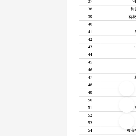
37
38
利
39
葵
40
41
42
43
44
45
46
47
48
49
50
51
52
53
54
粤海