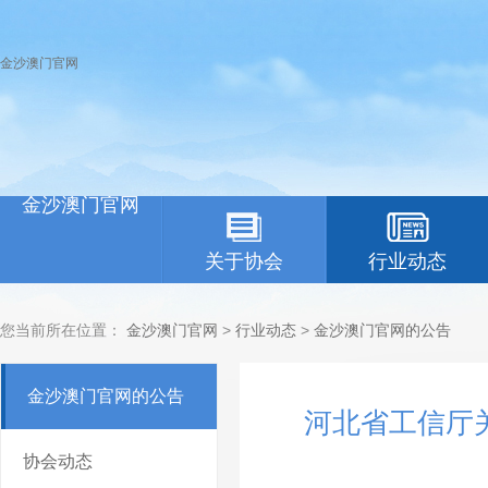
金沙澳门官网
金沙澳门官网
关于协会
行业动态
您当前所在位置：
金沙澳门官网
>
行业动态
>
金沙澳门官网的公告
金沙澳门官网的公告
河北省工信厅
协会动态