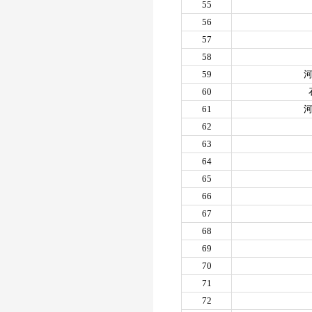
55
56
57
58
59
60
61
62
63
64
65
66
67
68
69
70
71
72