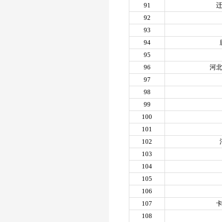
91
92
93
94
95
96
河
97
98
99
100
101
102
103
104
105
106
107
108