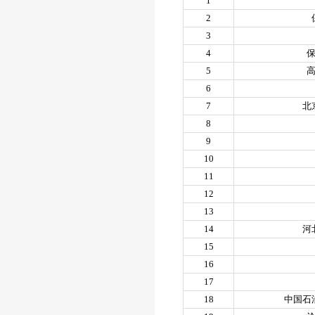
1
2
3
4
5
6
7
北
8
9
10
11
12
13
14
河
15
16
17
18
中国石