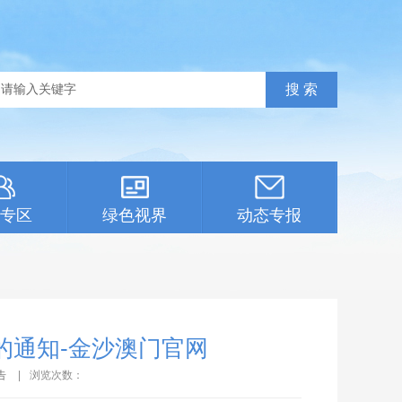
专区
绿色视界
动态专报
》的通知-金沙澳门官网
告
|
浏览次数：