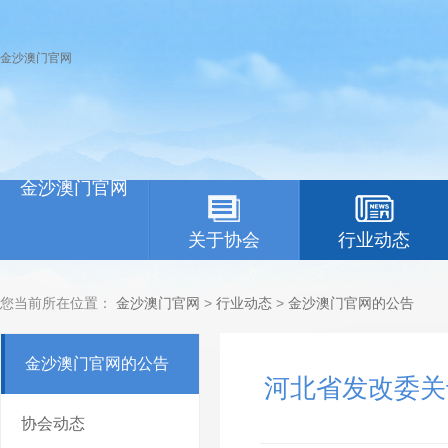
金沙澳门官网
金沙澳门官网
关于协会
行业动态
您当前所在位置：
金沙澳门官网
>
行业动态
>
金沙澳门官网的公告
金沙澳门官网的公告
河北省发改委关
协会动态