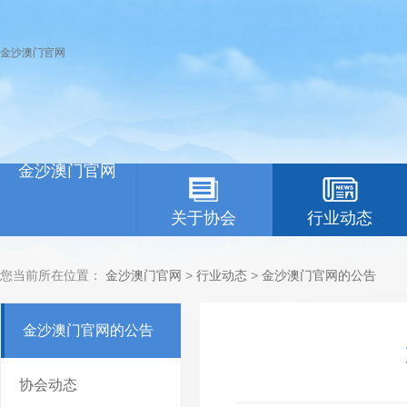
金沙澳门官网
金沙澳门官网
关于协会
行业动态
您当前所在位置：
金沙澳门官网
>
行业动态
>
金沙澳门官网的公告
金沙澳门官网的公告
协会动态