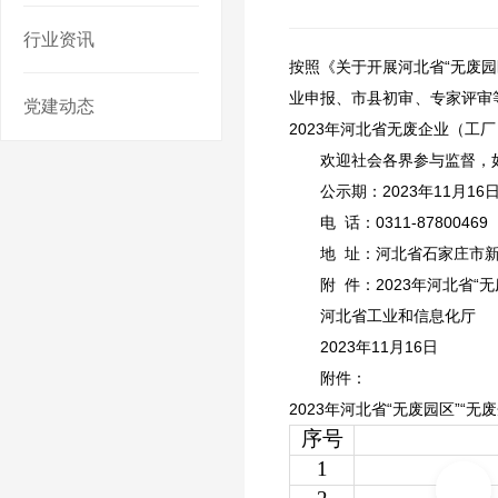
行业资讯
按照《关于开展河北省“无废园
业申报、市县初审、专家评审
党建动态
2023年河北省无废企业（工
欢迎社会各界参与监督，如
公示期：2023年11月16日
电 话：0311-87800469
地 址：河北省石家庄市新华
附 件：2023年河北省“无
河北省工业和信息化厅
2023年11月16日
附件：
2023年河北省“无废园区”“
序号
1