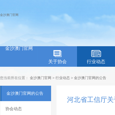
金沙澳门官网
金沙澳门官网
关于协会
行业动态
您当前所在位置：
金沙澳门官网
>
行业动态
>
金沙澳门官网的公告
金沙澳门官网的公告
河北省工信厅关于
协会动态