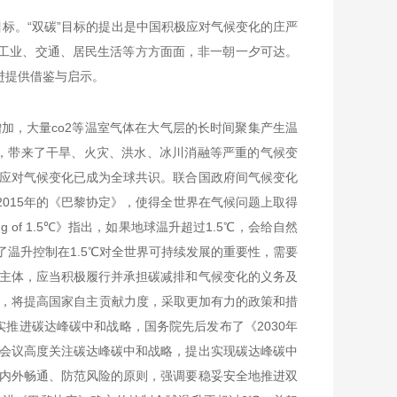
略目标。“双碳”目标的提出是中国积极应对气候变化的庄严
、工业、交通、居民生活等方方面面，非一朝一夕可达。
进提供借鉴与启示。
加，大量co2等温室气体在大气层的长时间聚集产生温
素，带来了干旱、火灾、洪水、冰川消融等严重的气候变
应对气候变化已成为全球共识。联合国政府间气候变化
到2015年的《巴黎协定》，使得全世界在气候问题上取得
ng of 1.5℃》指出，如果地球温升超过1.5℃，会给自然
了温升控制在1.5℃对全世界可持续发展的重要性，需要
主体，应当积极履行并承担碳减排和气候变化的义务及
宣布，将提高国家自主贡献力度，采取更加有力的政策和措
扎实推进碳达峰碳中和战略，国务院先后发布了《2030年
会议高度关注碳达峰碳中和战略，提出实现碳达峰碳中
内外畅通、防范风险的原则，强调要稳妥安全地推进双