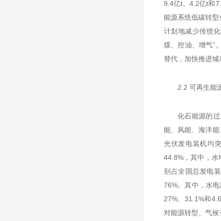
9.4亿t、4.2亿
能源系统低碳转型
计划地减少传统化
煤、控油、增气”
替代，加快推进城
2.2 可再生
化石能源的过
能、风能、海洋能
光伏发电装机均突
44.8%，其中，水
别占全国总发电装机
76%。其中，水电新
27%、31.1
对能源转型、气候