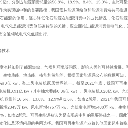
t和7.9亿t，分别占能源消费总量的56.8%、18.9%、8.4%、15.9
作为实现碳中和的首要路径，我国需从能源供给侧和能源消费端共同推进
石能源的使用，逐步降低化石能源在能源消费中的占比情况，化石能源
。电气化是能源消费侧低碳转型的关键，应全面推进能源消费侧电气化，
市交通领域电气化低碳出行。
能源技术
度消耗加剧了能源短缺、气候和环境等问题，影响人类的可持续发展。
、生物质能、地热能、核能和氢能等。根据国家能源局公布的数据可知，20
破3亿 kw，海上风电装机跃居世界第一。截至2021年底，我国可再生能
电装机3.91亿 kw（其中抽水蓄能0.36亿 kw）、风电装机3.28亿 kw、光
容量的16.5%、13.8%、12.9%和1.6%，如表2所示。2021年我
增2349万 kw、风电新增4757万 kw、光伏发电新增5488万 kw、生
%和4.6%，如表2所示。可再生能源被认为是实现碳中和的重要路径之一，
变化以及环境问题的共同选择。我国可再生能源产业较其他国家起步较晚