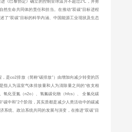
进《巴黎协定》确立的控制全球温升不超过2℃，并努
自然生命共同体的责任和担当。在推动“双碳”目标进程
述了“双碳”目标的科学内涵、中国能源工业现状及生态
，是co2排放（简称“碳排放”）由增加向减少转变的历
是指人为温室气体排放量和人为清除量之间的“收支相
氧化亚氮（n2o）、氢氟碳化物（hfcs）、 全氟化碳
阶段和“碳中和”2个阶段，其实质都是减少人类活动中的碳减
济系统、政治系统共同的发展与演变，在推进“双碳”目