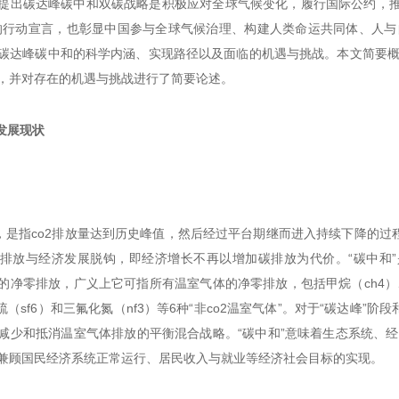
提出碳达峰碳中和双碳战略是积极应对全球气候变化，履行国际公约，推
标的行动宣言，也彰显中国参与全球气候治理、构建人类命运共同体、人与
碳达峰碳中和的科学内涵、实现路径以及面临的机遇与挑战。本文简要概
，并对存在的机遇与挑战进行了简要论述。
发展现状
”，是指co2排放量达到历史峰值，然后经过平台期继而进入持续下降的过程
排放与经济发展脱钩，即经济增长不再以增加碳排放为代价。“碳中和”
2的净零排放，广义上它可指所有温室气体的净零排放，包括甲烷（ch4）、
化硫（sf6）和三氟化氮（nf3）等6种“非co2温室气体”。对于“碳达峰”
减少和抵消温室气体排放的平衡混合战略。“碳中和”意味着生态系统、经
兼顾国民经济系统正常运行、居民收入与就业等经济社会目标的实现。