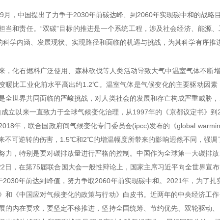
0年9月，中国提出了力争于2030年前碳达峰、到2060年实现碳中和的战
担当和责任。“双碳”目标的推进是一个系统工程，涉及社会经济、能源
”的科学内涵、发展现状、实现路径和面临的机遇与挑战，为其科学有序推
来，化石燃料广泛使用、森林砍伐等人类活动导致大气中温室气体不断增
变暖比工业化前水平高出约1.2℃。温室气体是气候变化的主要驱动因
是全世界共同面临的严峻挑战，对人类社会的发展和存亡构成严重威胁，
c)自成立以来一直致力于全球气候变化治理，从1997年的《京都议定书》
18年，联合国政府间气候变化专门委员会(ipcc)发布的《global warmi
来不可逆转的伤害，1.5℃和2℃的增温幅度所带来的影响迥然不同，强调
努力，特别是要对碳排放量进行严格的控制。中国作为全球第一大碳排放
9月22日，在第75届联合国大会一般性辩论上，国家主席习近平向全世界
于2030年前达到峰值，努力争取2060年前实现碳中和。2021年，为了
》和《中国应对气候变化的政策与行动》白皮书。近两年的中央经济工作
展的内在要求，要坚定不移推进，坚持全国统筹、节约优先、双轮驱动、