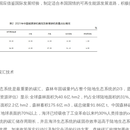
国应借鉴国际发展经验，制定适合本国国情的可再生能源发展道路，积极
态碳汇技术
态系统是最重要的碳汇。森林年固碳量约占整个陆地生态系统的2/3，是
林资源评估》显示:全球森林面积为40.6亿 hm2，约占全球陆地面积的3
面积2.2亿 hm2，森林蓄积175.6亿 m3，碳总储量91.86亿 t。中国森林碳汇
盖了地球表面的70%以上，海洋已经吸收了工业革命以来约30%人类排放
统的碳汇储存周期长，并且海洋生态系统的碳固存效率远高于陆地生态系
支撑，加速政策落实行动以及制定合适的行动方案。森林碳汇的增加要依