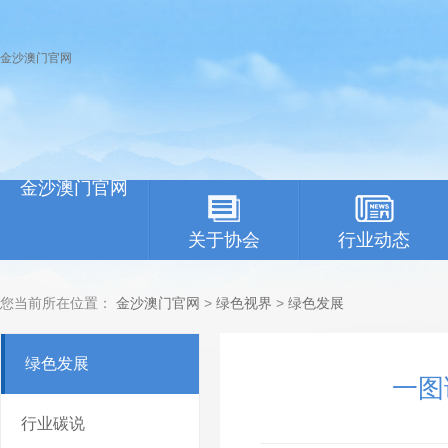
金沙澳门官网
金沙澳门官网
关于协会
行业动态
您当前所在位置：
金沙澳门官网
>
绿色视界
>
绿色发展
绿色发展
一图
行业碳说